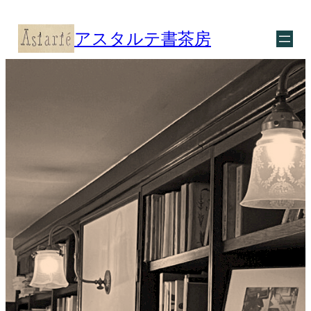
内
容
アスタルテ書茶房
を
ス
キ
ッ
プ